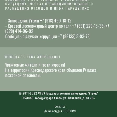
СИТУАЦИЯХ, МЕСТАХ НЕСАНКЦИОНИРОВАННОГО
РАЗМЕЩЕНИЯ ОТХОДОВ И ИНЫХ НАРУШЕНИЯХ
- Заповедник Утриш +7 (918) 490-18-12
- Краевой лесопожарный центр по тел.: +7 (861) 229-15-38, +7
(928) 414-06-02
Сообщить о случаях коррупции +7 (86133) 3-93-76
ПОСЕЩАТЬ ЛЕСА ЗАПРЕЩЕНО!
Уважаемые жители и гости курорта!
На территории Краснодарского края объявлен IV класс
пожарной опасности.
© 2011-2022 ФГБУ Государственный заповедник "Утриш"
353445, город-курорт Анапа, ул. Северная, д. 41 «В»
Design by
Дизайн-студия TRUEBORN