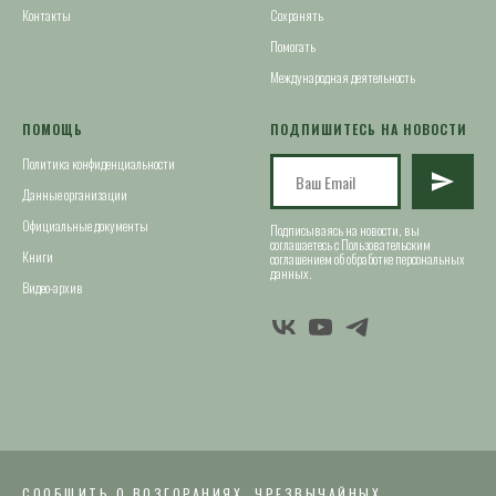
Контакты
Сохранять
Помогать
Международная деятельность
ПОМОЩЬ
ПОДПИШИТЕСЬ НА НОВОСТИ
Политика конфиденциальности
Данные организации
Официальные документы
Подписываясь на новости, вы
соглашаетесь с Пользовательским
Книги
соглашением об обработке персональных
данных.
Видео-архив
СООБЩИТЬ О ВОЗГОРАНИЯХ, ЧРЕЗВЫЧАЙНЫХ