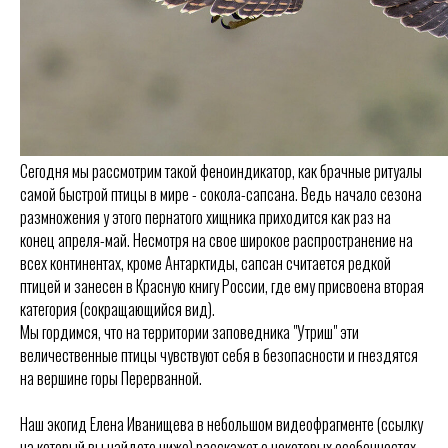
Сегодня мы рассмотрим такой феноиндикатор, как брачные ритуалы
самой быстрой птицы в мире - сокола-сапсана. Ведь начало сезона
размножения у этого пернатого хищника приходится как раз на
конец апреля-май. Несмотря на свое широкое распространение на
всех континентах, кроме Антарктиды, сапсан считается редкой
птицей и занесен в Красную книгу России, где ему присвоена вторая
категория (сокращающийся вид).
Мы гордимся, что на территории заповедника "Утриш" эти
величественные птицы чувствуют себя в безопасности и гнездятся
на вершине горы Перерванной.
Наш экогид Елена Иванищева в небольшом видеофрагменте (ссылку
на который вы найдете ниже) расскажет о некоторых особенностях