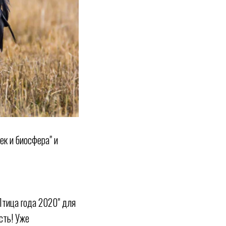
ек и биосфера" и
Птица года 2020" для
сть! Уже