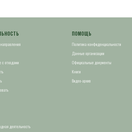
ЛЬНОСТЬ
ПОМОЩЬ
 направления
Политика конфиденциальности
Данные организации
 с отходами
Официальные документы
ть
Книги
ь
Видео-архив
овать
дная деятельность