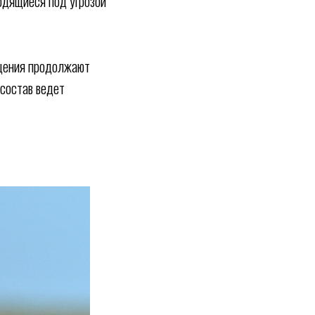
дящиеся под угрозой
ещения продолжают
 состав ведет