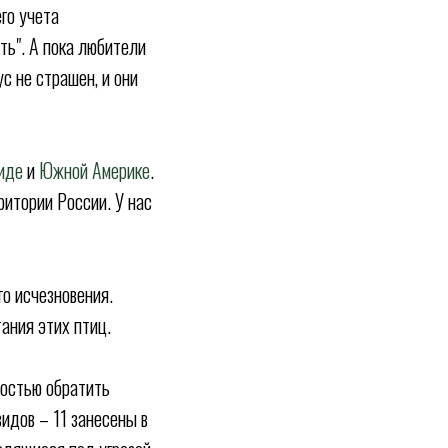
го учета
ть". А пока любители
с не страшен, и они
иде
и
Южной Америке
.
ритории России. У нас
о исчезновения.
ания этих птиц.
мостью обратить
видов – 11 занесены в