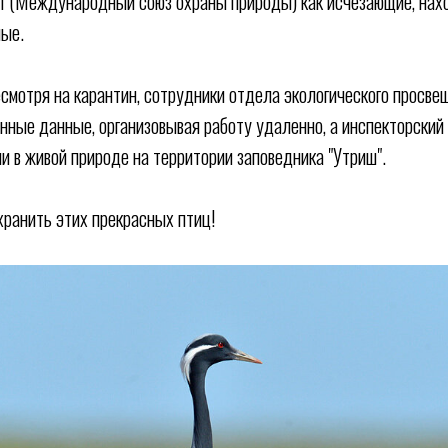
 (Международный союз охраны природы) как исчезающие, нахо
мые.
есмотря на карантин, сотрудники отдела экологического просв
нные данные, организовывая работу удаленно, а инспекторский
и в живой природе на территории заповедника "Утриш".
ранить этих прекрасных птиц!