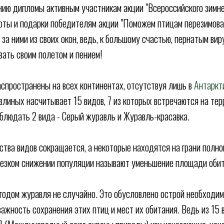
нию дипломы активным участникам акции "Всероссийского зимне
оты и подарки победителям акции "Поможем птицам перезимова
за ними из своих окон, ведь, к большому счастью, пернатым виру
ать своим полетом и пением!
спространены на всех континентах, отсутствуя лишь в
Антаркт
влиных насчитывает 15 видов, 7 из которых встречаются на тер
аблюдать 2 вида - Серый журавль и Журавль-красавка.
тва видов сокращается, а некоторые находятся на грани полног
резком снижении популяции называют уменьшение площади обит
годом журавля не случайно. Это обусловлено острой необходи
ажность сохранения этих птиц и мест их обитания. Ведь из 15 