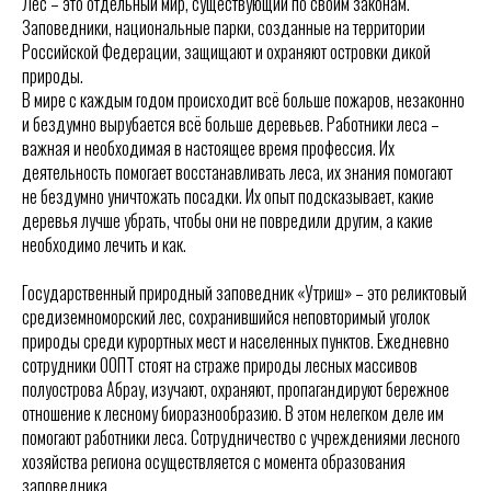
Лес – это отдельный мир, существующий по своим законам.
Заповедники, национальные парки, созданные на территории
Российской Федерации, защищают и охраняют островки дикой
природы.
В мире с каждым годом происходит всё больше пожаров, незаконно
и бездумно вырубается всё больше деревьев. Работники леса –
важная и необходимая в настоящее время профессия. Их
деятельность помогает восстанавливать леса, их знания помогают
не бездумно уничтожать посадки. Их опыт подсказывает, какие
деревья лучше убрать, чтобы они не повредили другим, а какие
необходимо лечить и как.
Государственный природный заповедник «Утриш» – это реликтовый
средиземноморский лес, сохранившийся неповторимый уголок
природы среди курортных мест и населенных пунктов. Ежедневно
сотрудники ООПТ стоят на страже природы лесных массивов
полуострова Абрау, изучают, охраняют, пропагандируют бережное
отношение к лесному биоразнообразию. В этом нелегком деле им
помогают работники леса. Сотрудничество с учреждениями лесного
хозяйства региона осуществляется с момента образования
заповедника.