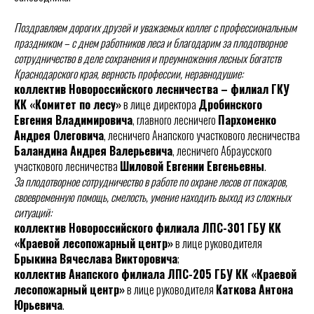
Поздравляем дорогих друзей и уважаемых коллег с профессиональным
праздником – с днем работников леса и благодарим за плодотворное
сотрудничество в деле сохранения и преумножения лесных богатств
Краснодарского края, верность профессии, неравнодушие:
коллектив Новороссийского лесничества – филиал ГКУ
КК «Комитет по лесу»
в лице директора
Дробинского
Евгения Владимировича
, главного лесничего
Пархоменко
Андрея Олеговича
, лесничего Анапского участкового лесничества
Баландина Андрея Валерьевича
, лесничего Абраусского
участкового лесничества
Шиловой Евгении Евгеньевны
.
За плодотворное сотрудничество в работе по охране лесов от пожаров,
своевременную помощь, смелость, умение находить выход из сложных
ситуаций:
коллектив Новороссийского филиала ЛПС-301 ГБУ КК
«Краевой лесопожарный центр»
в лице руководителя
Брыкина Вячеслава Викторовича
;
коллектив Анапского филиала ЛПС-205 ГБУ КК «Краевой
лесопожарный центр»
в лице руководителя
Каткова Антона
Юрьевича
.