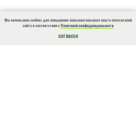
Мы используем cookies для повышения пользовательского опыта посетителей
сайта в соответствии с
Политикой конфиденциальности
КУПИТЬ БИЛЕТ
СОГЛАСЕН
О нарушениях природоохранного
законодательства, ЧС, местах
несанкционированного размещения отходов и
других происшествиях сообщите по
телефону!
+7(918)4901812
Экстренный
(круглосуточно)
ВНИМАНИЕ!