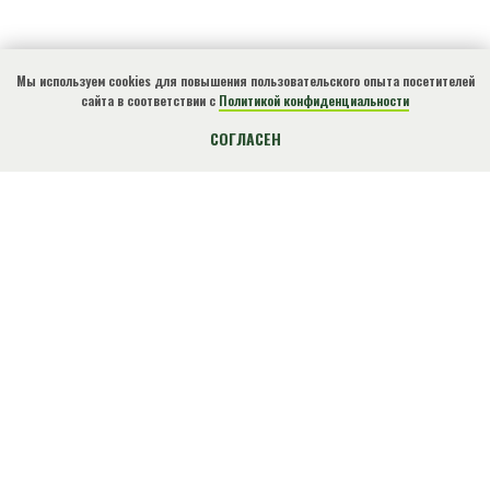
Мы используем cookies для повышения пользовательского опыта посетителей
сайта в соответствии с
Политикой конфиденциальности
КУПИТЬ БИЛЕТ
СОГЛАСЕН
О нарушениях природоохранного
законодательства, ЧС, местах
несанкционированного размещения отходов и
других происшествиях сообщите по
телефону!
+7(918)4901812
Экстренный
(круглосуточно)
ВНИМАНИЕ!