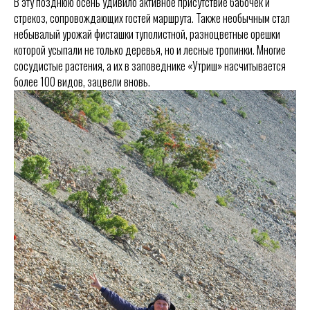
В эту позднюю осень удивило активное присутствие бабочек и
стрекоз, сопровождающих гостей маршрута. Также необычным стал
небывалый урожай фисташки туполистной, разноцветные орешки
которой усыпали не только деревья, но и лесные тропинки. Многие
сосудистые растения, а их в заповеднике «Утриш» насчитывается
более 100 видов, зацвели вновь.