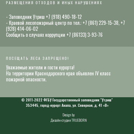
РАЗМЕЩЕНИЯ ОТХОДОВ И ИНЫХ НАРУШЕНИЯХ
- Заповедник Утриш +7 (918) 490-18-12
- Краевой лесопожарный центр по тел.: +7 (861) 229-15-38, +7
(928) 414-06-02
Сообщить о случаях коррупции +7 (86133) 3-93-76
ПОСЕЩАТЬ ЛЕСА ЗАПРЕЩЕНО!
Уважаемые жители и гости курорта!
На территории Краснодарского края объявлен IV класс
пожарной опасности.
© 2011-2022 ФГБУ Государственный заповедник "Утриш"
353445, город-курорт Анапа, ул. Северная, д. 41 «В»
Design by
Дизайн-студия TRUEBORN