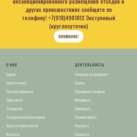
несанкционированного размещения отходов и
других происшествиях сообщите по
телефону!
+7(918)4901812
Экстренный
(круглосуточно)
ВНИМАНИЕ!
О НАС
ДЕЯТЕЛЬНОСТЬ
Туризм
Основные направления
Горячая линия
Охрана
Правила посещения
Обращение с отходами
Пресс-центр
Исследовать
Сотрудники
Просвещать
Сотрудничество (партнерам)
Путешествовать
Карта (интерактивная)
Развивать
Контакты
Сохранять