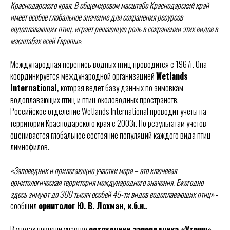
Краснодарского края. В общемировом масштабе Краснодарский край
имеет особое глобальное значение для сохранения ресурсов
водоплавающих птиц, играет решающую роль в сохранении этих видов в
масштабах всей Европы»
.
Международная перепись водных птиц проводится с 1967г. Она
координируется международной организацией
Wetlands
International,
которая ведет базу данных по зимовкам
водоплавающих птиц и птиц околоводных пространств.
Российское отделение Wetlands International проводит учеты на
территории Краснодарского края с 2003г. По результатам учетов
оценивается глобальное состояние популяций каждого вида птиц
лимнофилов.
«Заповедник и прилегающие участки моря – это ключевая
орнитологическая территория международного значения. Ежегодно
здесь зимуют до 300 тысяч особей 45-ти видов водоплавающих птиц»
-
сообщил
орнитолог Ю. В. Лохман, к.б.н.
.
В учётах приняли участие
сотрудники заповедника «Утриш»,