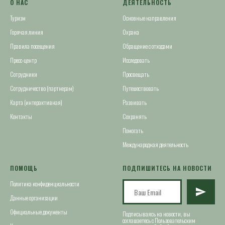
О НАС
ДЕЯТЕЛЬНОСТЬ
Туризм
Основные направления
Горячая линия
Охрана
Правила посещения
Обращение с отходами
Пресс-центр
Исследовать
Сотрудники
Просвещать
Сотрудничество (партнерам)
Путешествовать
Карта (интерактивная)
Развивать
Контакты
Сохранять
Помогать
Международная деятельность
ПОМОЩЬ
ПОДПИШИТЕСЬ НА НОВОСТИ
Политика конфиденциальности
Данные организации
Официальные документы
Подписываясь на новости, вы
соглашаетесь с Пользовательским