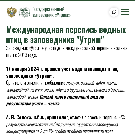
Международная перепись водных
птиц в заповеднике "Утриш"
Заповедник «Утриш» участвует в международной переписи водных
птиц с 2013 года.
17 января 2024 г. прошел учет водоплавающих птиц
заповедника «Утриш».
Орнитологи отметили пребывание
лысухи, озерной чайки, чомги,
черношейной поганки, левантийского буревестника, большого баклана,
чернозобой гагары
.
Самый многочисленный вид по
результатам учета – чомга.
А. В. Солоха, к.б.н., орнитолог
, отметил в своем интервью:
«По
результатам многолетних наблюдение на территории заповедника
концентрируется от 2 до 7% особей от общей численности птиц