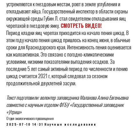
устремляются к гнездовым местам, роют в земле углубления и
откладывают яйца. Государственный инспектор в области охраны
окружающей среды Губин Л. стал свидетелем откладывания яиц
черепахой в гнездовую ямку.
СМОТРЕТЬ ВИДЕО!
Период кладки яиц черепах приходится на начало пения цикад. В
этом году начало пения цикад пришлось на конец июня, в обычные
сроки для Краснодарского края. Интенсивность пения оценивается
как малоактивная. Это связано с погодно-климатическими
условиями, низкими показателями выпадения осадков. За
последние 5 лет самый активный период по численности и пению
цикад считается 2021 г, который следовал за сезоном
продолжительной двухлетней засухи.
Текст подготовили: волонтер заповедника Малахова Алина Евгеньевна
совместно с научным отделом ФГБУ «Государственный заповедник
«Утриш»
Отдел экологического просвещения
2025-07-10 14:31
Научные исследования