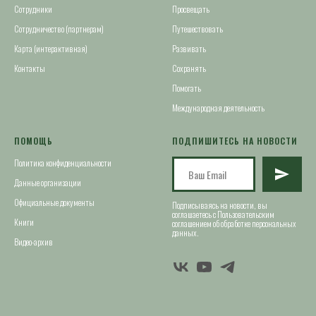
Сотрудники
Просвещать
Сотрудничество (партнерам)
Путешествовать
Карта (интерактивная)
Развивать
Контакты
Сохранять
Помогать
Международная деятельность
ПОМОЩЬ
ПОДПИШИТЕСЬ НА НОВОСТИ
Политика конфиденциальности
Данные организации
Официальные документы
Подписываясь на новости, вы
соглашаетесь с Пользовательским
Книги
соглашением об обработке персональных
данных.
Видео-архив