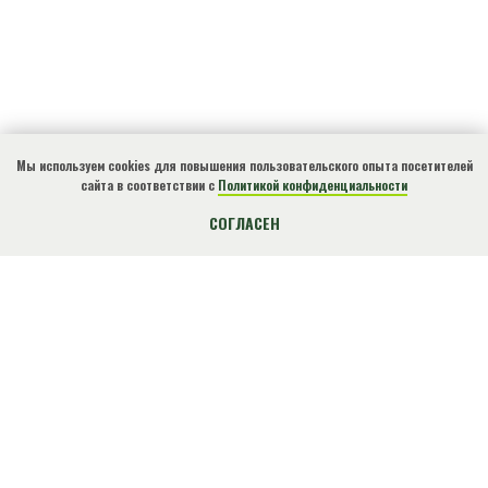
Мы используем cookies для повышения пользовательского опыта посетителей
сайта в соответствии с
Политикой конфиденциальности
КУПИТЬ БИЛЕТ
СОГЛАСЕН
О нарушениях природоохранного
законодательства, ЧС, местах
несанкционированного размещения отходов и
других происшествиях сообщите по
телефону!
+7(918)4901812
Экстренный
(круглосуточно)