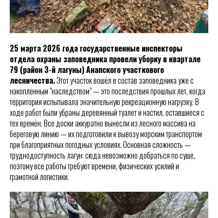
25 марта 2026 года государственные инспекторы
отдела охраны заповедника провели уборку в квартале
79 (район 3-й лагуны) Анапского участкового
лесничества.
Этот участок вошёл в состав заповедника уже с
накопленным "наследством" — это последствия прошлых лет, когда
территория испытывала значительную рекреационную нагрузку. В
ходе работ были убраны деревянный туалет и настил, оставшиеся с
тех времён. Все доски аккуратно вынесли из лесного массива на
береговую линию — их подготовили к вывозу морским транспортом
при благоприятных погодных условиях. Основная сложность —
труднодоступность лагун: сюда невозможно добраться по суше,
поэтому все работы требуют времени, физических усилий и
грамотной логистики.