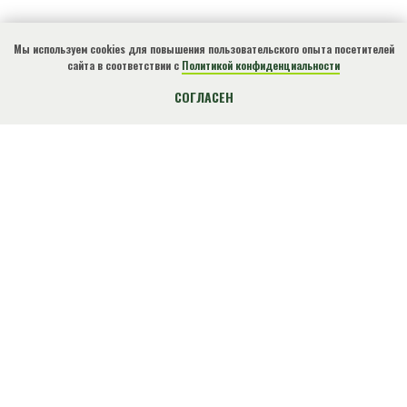
Мы используем cookies для повышения пользовательского опыта посетителей
сайта в соответствии с
Политикой конфиденциальности
КУПИТЬ БИЛЕТ
СОГЛАСЕН
О нарушениях природоохранного
законодательства, ЧС, местах
несанкционированного размещения отходов и
других происшествиях сообщите по
телефону!
+7(918)4901812
Экстренный
(круглосуточно)
ВНИМАНИЕ!
О НАС
ДЕЯТЕЛЬНОСТЬ