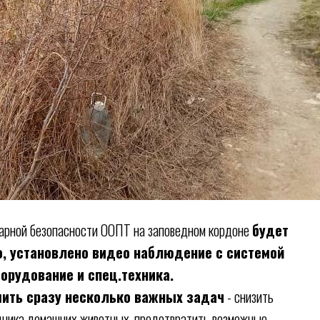
жарной безопасности ООПТ на заповедном кордоне
будет
о, установлено видео наблюдение с системой
орудование и спец.техника.
ить сразу несколько важных задач
- снизить
едника домашних животных, предотвратить возможные