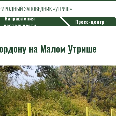
Направления
Пресс-центр
деятельности
кордону на Малом Утрише