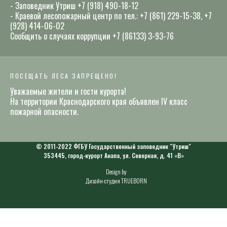
- Заповедник Утриш +7 (918) 490-18-12
- Краевой лесопожарный центр по тел.: +7 (861) 229-15-38, +7
(928) 414-06-02
Сообщить о случаях коррупции +7 (86133) 3-93-76
ПОСЕЩАТЬ ЛЕСА ЗАПРЕЩЕНО!
Уважаемые жители и гости курорта!
На территории Краснодарского края объявлен IV класс
пожарной опасности.
© 2011-2022 ФГБУ Государственный заповедник "Утриш"
353445, город-курорт Анапа, ул. Северная, д. 41 «В»
Design by
Дизайн-студия TRUEBORN