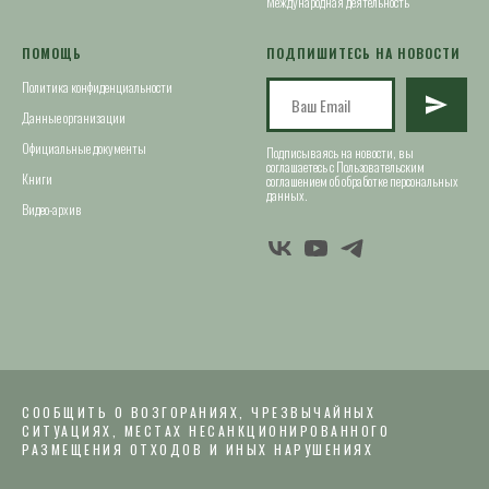
Международная деятельность
ПОМОЩЬ
ПОДПИШИТЕСЬ НА НОВОСТИ
Политика конфиденциальности
Данные организации
Официальные документы
Подписываясь на новости, вы
соглашаетесь с Пользовательским
Книги
соглашением об обработке персональных
данных.
Видео-архив
СООБЩИТЬ О ВОЗГОРАНИЯХ, ЧРЕЗВЫЧАЙНЫХ
СИТУАЦИЯХ, МЕСТАХ НЕСАНКЦИОНИРОВАННОГО
РАЗМЕЩЕНИЯ ОТХОДОВ И ИНЫХ НАРУШЕНИЯХ