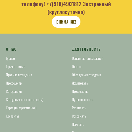
телефону!
+7(918)4901812
Экстренный
(круглосуточно)
ВНИМАНИЕ!
О НАС
ДЕЯТЕЛЬНОСТЬ
Туризм
Основные направления
Горячая линия
Охрана
Правила посещения
Обращение с отходами
Пресс-центр
Исследовать
Сотрудники
Просвещать
Сотрудничество (партнерам)
Путешествовать
Карта (интерактивная)
Развивать
Контакты
Сохранять
Помогать