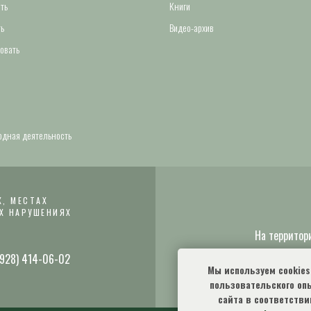
ть
Книги
ь
Видео-архив
овать
дная деятельность
, МЕСТАХ
Х НАРУШЕНИЯХ
На территор
 (928) 414-06-02
Мы используем cookie
пользовательского оп
сайта в соответстви