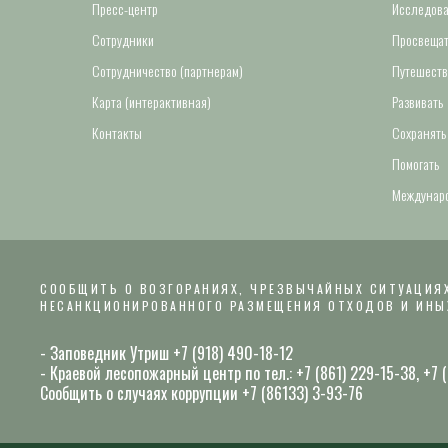
Пресс-центр
Исследова
Сотрудники
Просвещат
Сотрудничество (партнерам)
Путешеств
Карта (интерактивная)
Развивать
Контакты
Сохранять
Помогать
Междунаро
СООБЩИТЬ О ВОЗГОРАНИЯХ, ЧРЕЗВЫЧАЙНЫХ СИТУАЦИЯХ
НЕСАНКЦИОНИРОВАННОГО РАЗМЕЩЕНИЯ ОТХОДОВ И ИНЫ
- Заповедник Утриш +7 (918) 490-18-12
- Краевой лесопожарный центр по тел.: +7 (861) 229-15-38, +7
Сообщить о случаях коррупции +7 (86133) 3-93-76