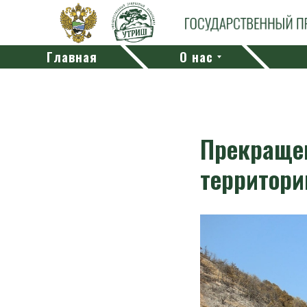
Главная
О нас
Прекращен
территори