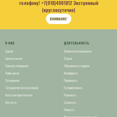
телефону!
+7(918)4901812
Экстренный
(круглосуточно)
ВНИМАНИЕ!
О НАС
ДЕЯТЕЛЬНОСТЬ
Туризм
Основные направления
Горячая линия
Охрана
Правила посещения
Обращение с отходами
Пресс-центр
Исследовать
Сотрудники
Просвещать
Сотрудничество (партнерам)
Путешествовать
Карта (интерактивная)
Развивать
Контакты
Сохранять
Помогать
Международная деятельность