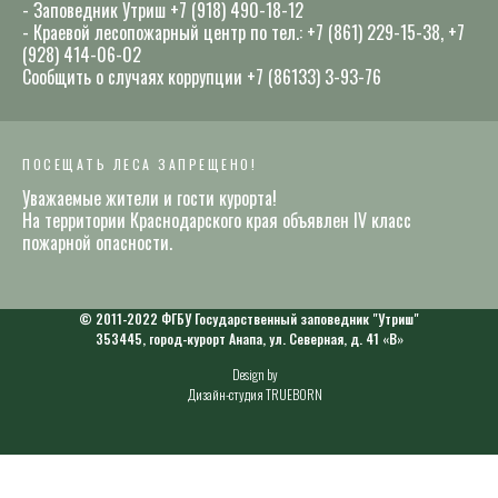
- Заповедник Утриш +7 (918) 490-18-12
- Краевой лесопожарный центр по тел.: +7 (861) 229-15-38, +7
(928) 414-06-02
Сообщить о случаях коррупции +7 (86133) 3-93-76
ПОСЕЩАТЬ ЛЕСА ЗАПРЕЩЕНО!
Уважаемые жители и гости курорта!
На территории Краснодарского края объявлен IV класс
пожарной опасности.
© 2011-2022 ФГБУ Государственный заповедник "Утриш"
353445, город-курорт Анапа, ул. Северная, д. 41 «В»
Design by
Дизайн-студия TRUEBORN