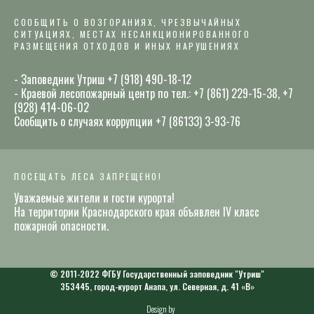
СООБЩИТЬ О ВОЗГОРАНИЯХ, ЧРЕЗВЫЧАЙНЫХ
СИТУАЦИЯХ, МЕСТАХ НЕСАНКЦИОНИРОВАННОГО
РАЗМЕЩЕНИЯ ОТХОДОВ И ИНЫХ НАРУШЕНИЯХ
- Заповедник Утриш +7 (918) 490-18-12
- Краевой лесопожарный центр по тел.: +7 (861) 229-15-38, +7
(928) 414-06-02
Сообщить о случаях коррупции +7 (86133) 3-93-76
ПОСЕЩАТЬ ЛЕСА ЗАПРЕЩЕНО!
Уважаемые жители и гости курорта!
На территории Краснодарского края объявлен IV класс
пожарной опасности.
© 2011-2022 ФГБУ Государственный заповедник "Утриш"
353445, город-курорт Анапа, ул. Северная, д. 41 «В»
Design by