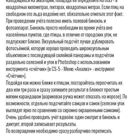
квадратных километрах, гектарах, квадратных метрах. Если птиц на
свободном ото льда водоёме нет, обязательно отметьте этот факт.
При проведении учёта полезно иметь полевой бинокль и
фотоаппарат. Бинокль просто необходим во время учёта вне
населённых пунктов, где птицы, в отличие от городских уток, не
подпускают близко. Визуальный подсчёт лучше дублировать
фотосъёмкой, которую хорошо проводить широкоугольным
объективом с последующей склейкой панорамы и подсчётом
раздельно селезней и уток в Photoshop с использованием
инструмента «счётчик» (в CS-5 - Меню «Анализ» - инструмент
«Счётчик»).
Подойдя как можно ближе к птицам, постарайтесь пересчитать их
два или три раза и сразу запишите результат в блокнот простым
мягким карандашом (шариковая ручка может отказать на морозе). По
возможности, отдельно подсчитайте самцов и самок (селезни уток
выглядят ярко по сравнению со скромно окрашенными самками).
Очень удобно проводить учёт вдвоём: один смотрит в бинокль и
диктует, второй записывает результаты.
По возвращении необходимо сразу разборчиво переписать