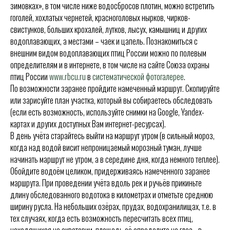
зимовках», в том числе ниже водосбросов плотин, можно встретить
гоголей, хохлатых чернетей, красноголовых нырков, чирков-
свистунков, больших крохалей, лутков, лысух, камышниц и других
водоплавающих, а местами – чаек и цапель. Познакомиться с
внешним видом водоплавающих птиц России можно по полевым
определителям и в интернете, в том числе на сайте Союза охраны
птиц России
www.rbcu.ru
в
систематической фотогалерее
.
По возможности заранее пройдите намеченный маршрут. Скопируйте
или зарисуйте план участка, который вы собираетесь обследовать
(если есть возможность, используйте снимки на Google, Yandex-
картах и других доступных Вам интернет-ресурсах).
В день учёта старайтесь выйти на маршрут утром (в сильный мороз,
когда над водой висит непроницаемый морозный туман, лучше
начинать маршрут не утром, а в середине дня, когда немного теплее).
Обойдите водоём целиком, придерживаясь намеченного заранее
маршрута. При проведении учёта вдоль рек и ручьёв прикиньте
длину обследованного водотока в километрах и отметьте среднюю
ширину русла. На небольших озёрах, прудах, водохранилищах, т.е. в
тех случаях, когда есть возможность пересчитать всех птиц,
находящихся на акватории, площадь её определите на глаз - в