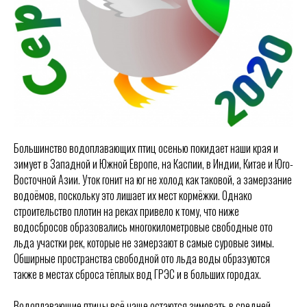
Большинство водоплавающих птиц осенью покидает наши края и
зимует в Западной и Южной Европе, на Каспии, в Индии, Китае и Юго-
Восточной Азии. Уток гонит на юг не холод как таковой, а замерзание
водоёмов, поскольку это лишает их мест кормёжки. Однако
строительство плотин на реках привело к тому, что ниже
водосбросов образовались многокилометровые свободные ото
льда участки рек, которые не замерзают в самые суровые зимы.
Обширные пространства свободной ото льда воды образуются
также в местах сброса тёплых вод ГРЭС и в больших городах.
Водоплавающие птицы всё чаще остаются зимовать в cредней