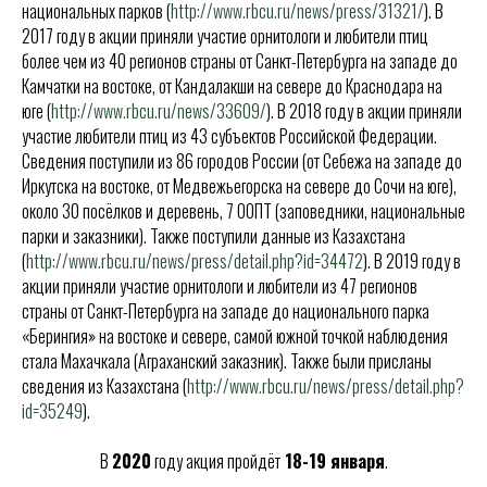
национальных парков (
http://www.rbcu.ru/news/press/31321/
). В
2017 году в акции приняли участие орнитологи и любители птиц
более чем из 40 регионов страны от Санкт-Петербурга на западе до
Камчатки на востоке, от Кандалакши на севере до Краснодара на
юге (
http://www.rbcu.ru/news/33609/
). В 2018 году в акции приняли
участие любители птиц из 43 субъектов Российской Федерации.
Сведения поступили из 86 городов России (от Себежа на западе до
Иркутска на востоке, от Медвежьегорска на севере до Сочи на юге),
около 30 посёлков и деревень, 7 ООПТ (заповедники, национальные
парки и заказники). Также поступили данные из Казахстана
(
http://www.rbcu.ru/news/press/detail.php?id=34472
). В 2019 году в
акции приняли участие орнитологи и любители из 47 регионов
страны от Санкт-Петербурга на западе до национального парка
«Берингия» на востоке и севере, самой южной точкой наблюдения
стала Махачкала (Аграханский заказник). Также были присланы
сведения из Казахстана (
http://www.rbcu.ru/news/press/detail.php?
id=35249
).
В
2020
году акция пройдёт
18-19 января
.