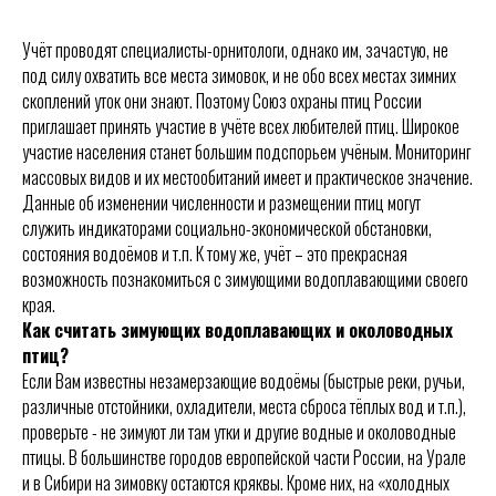
Учёт проводят специалисты-орнитологи, однако им, зачастую, не
под силу охватить все места зимовок, и не обо всех местах зимних
скоплений уток они знают. Поэтому Союз охраны птиц России
приглашает принять участие в учёте всех любителей птиц. Широкое
участие населения станет большим подспорьем учёным. Мониторинг
массовых видов и их местообитаний имеет и практическое значение.
Данные об изменении численности и размещении птиц могут
служить индикаторами социально-экономической обстановки,
состояния водоёмов и т.п. К тому же, учёт – это прекрасная
возможность познакомиться с зимующими водоплавающими своего
края.
Как считать зимующих водоплавающих и околоводных
птиц?
Если Вам известны незамерзающие водоёмы (быстрые реки, ручьи,
различные отстойники, охладители, места сброса тёплых вод и т.п.),
проверьте - не зимуют ли там утки и другие водные и околоводные
птицы. В большинстве городов европейской части России, на Урале
и в Сибири на зимовку остаются кряквы. Кроме них, на «холодных