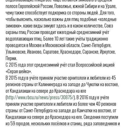
полосе Европейской России, Поволжье, южной Сибири и на Урале,
чему также способствует подкормка со стороны людей. Для того,
чтобы выяснить, насколько важны для птиц подобные «холодные
зимовки», какие виды зимуют здесь и в каком количестве, Союз
охраны птиц России проводит ежегодный среднезимний учёт
водоплавающих птиц. Более 10 лет такие учёты традиционно
проводятся в Москве и Московской области, Санкт-Петербурге,
Ульяновске, Иваново, Саратове, Краснодаре, Саранске, Иркутске,
Перми.
С 2015 года этот среднезимний учёт стал Всероссийской акцией
«Серая шейка».
В 2015 году в учёте приняли участие орнитологи и любители из 45
регионов страны от Калининграда на западе до Чукотки на востоке,
от Кандалакши на севере до Краснодара на юге
(
http://www.rbcu.ru/news/press/30875/
). В 2016 году в учёте
приняли участие орнитологи и любители из более чем 40 регионов
страны: от Санкт-Петербурга на западе до Камчатки на востоке, от
Кандалакши на севере до Краснодара на юге. Сведения поступили
из 59 городов, нескольких посёлков и станиц, ряда заповедников и