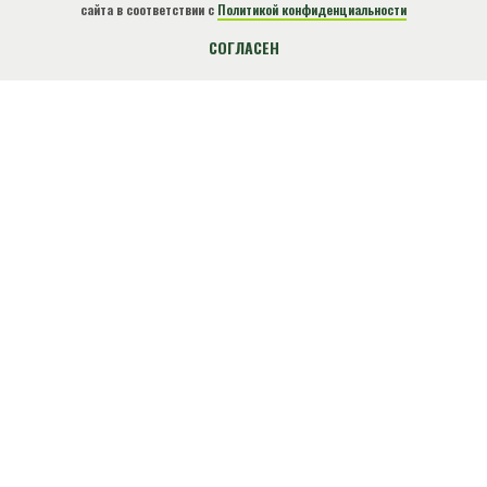
сайта в соответствии с
Политикой конфиденциальности
КУПИТЬ БИЛЕТ
СОГЛАСЕН
О нарушениях природоохранного
законодательства, ЧС, местах
несанкционированного размещения отходов и
других происшествиях сообщите по
телефону!
+7(918)4901812
Экстренный
(круглосуточно)
ВНИМАНИЕ!
О НАС
ДЕЯТЕЛЬНОСТЬ
Туризм
Основные направления
Горячая линия
Охрана