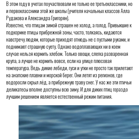
В этом году в учетах поучаствовали не только ее третьеклассники, но
и первоклассники этой же школы (учителя начальных классов Алла
Рудакова и Александра Григорян).
Известно, что птицам зимой страшен не холод, а голод. Привыкшие к
подкормке птицы прибрежной зоны, часто, толкаясь, кидаются
навстречу людям, которые приходят отнюдь не с пустыми руками, и
поднимают страшную суету. Однако водоплавающих ни в коем
случае нельзя кормить хлебом. Только овощи, слегка разваренная
крупа, а лучше не кормить вовсе, если на улице плюсовая
температура. Ведь дикие лебеди, гуси и утки не просто так прилетают
на анапские плавни и морской берег. Они летят из регионов, где
водоросли скрыл лёд, а прибрежную траву снег. У нас же эти птичьи
деликатесы вполне доступны всю зиму. И для диких птиц гораздо
лучшим решением является естественный режим питания.