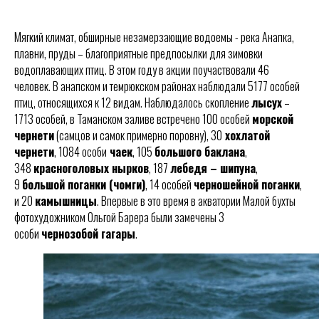
Мягкий климат, обширные незамерзающие водоемы - река Анапка,
плавни, пруды – благоприятные предпосылки для зимовки
водоплавающих птиц. В этом году в акции поучаствовали 46
человек. В анапском и темрюкском районах наблюдали 5177 особей
птиц, относящихся к 12 видам. Наблюдалось скопление
лысух
–
1713 особей, в Таманском заливе встречено 100 особей
морской
чернети
(самцов и самок примерно поровну), 30
хохлатой
чернети
, 1084 особи
чаек
, 105
большого баклана
,
348
красноголовых нырков
, 187
лебедя – шипуна
,
9
большой поганки (чомги)
, 14 особей
черношейной поганки
,
и 20
камышницы
. Впервые в это время в акватории Малой бухты
фотохудожником Ольгой Барера были замечены 3
особи
чернозобой гагары
.