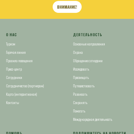
ВНИМАНИЕ!
О НАС
ДЕЯТЕЛЬНОСТЬ
Туризм
Основные направления
Горячая линия
Охрана
Правила посещения
Обращение с отходами
Пресс-центр
Исследовать
Сотрудники
Просвещать
Сотрудничество (партнерам)
Путешествовать
Карта (интерактивная)
Развивать
Контакты
Сохранять
Помогать
Международная деятельность
ПОМОЩЬ
ПОДПИШИТЕСЬ НА НОВОСТИ