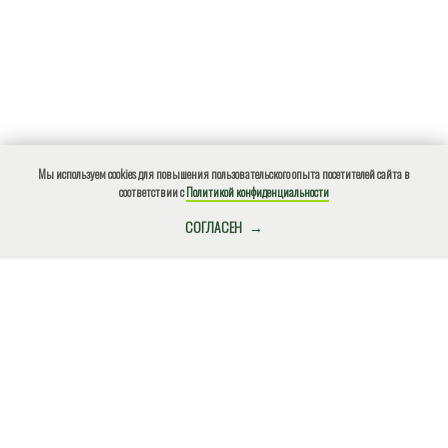
Мы используем cookies для повышения пользовательского опыта посетителей сайта в
соответствии с
Политикой конфиденциальности
КУПИТЬ БИЛЕТ
СОГЛАСЕН
О нарушениях природоохранного законодательства, ЧС,
местах несанкционированного размещения отходов и
других происшествиях сообщите по
телефону!
+7(918)4901812
Экстренный (круглосуточно)
ВНИМАНИЕ!