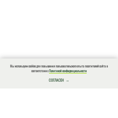
Мы используем cookies для повышения пользовательского опыта посетителей сайта в
соответствии с
Политикой конфиденциальности
КУПИТЬ БИЛЕТ
СОГЛАСЕН
О нарушениях природоохранного законодательства, ЧС,
местах несанкционированного размещения отходов и
других происшествиях сообщите по