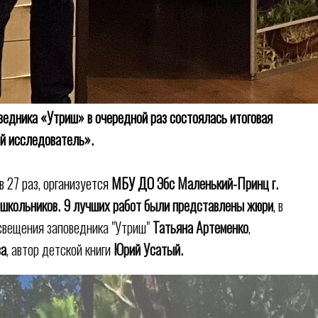
ведника «Утриш» в очередной раз состоялась итоговая
й исследователь».
в 27 раз, организуется
МБУ ДО
Эбс Маленький-Принц
г.
 школьников. 9 лучших работ были представлены жюри
, в
свещения заповедника "Утриш"
Татьяна Артеменко
,
ва
, автор детской книги
Юрий Усатый.