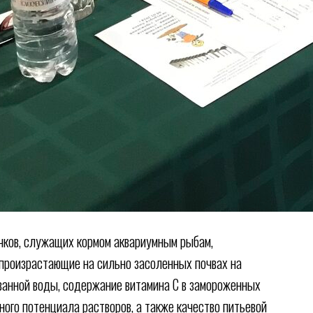
чков, служащих кормом аквариумным рыбам,
 произрастающие на сильно засоленных почвах на
ованной воды, содержание витамина С в замороженных
ого потенциала растворов, а также качество питьевой