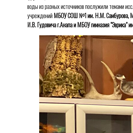
воды из разных источников послужили темами ис
учреждений
МБОУ СОШ №1 им. Н.М. Самбурова
,
М
И.В. Гудовича г.Анапа
и
МБОУ гимназия "Эврика" и