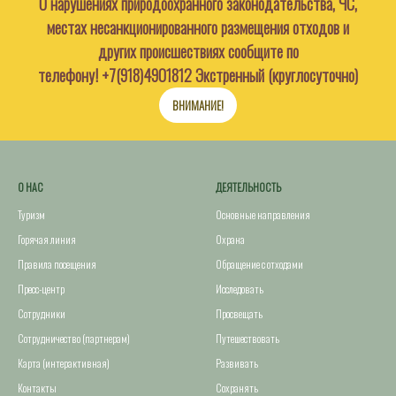
О нарушениях природоохранного законодательства, ЧС,
местах несанкционированного размещения отходов и
других происшествиях сообщите по
телефону!
+7(918)4901812
Экстренный (круглосуточно)
ВНИМАНИЕ!
О НАС
ДЕЯТЕЛЬНОСТЬ
Туризм
Основные направления
Горячая линия
Охрана
Правила посещения
Обращение с отходами
Пресс-центр
Исследовать
Сотрудники
Просвещать
Сотрудничество (партнерам)
Путешествовать
Карта (интерактивная)
Развивать
Контакты
Сохранять