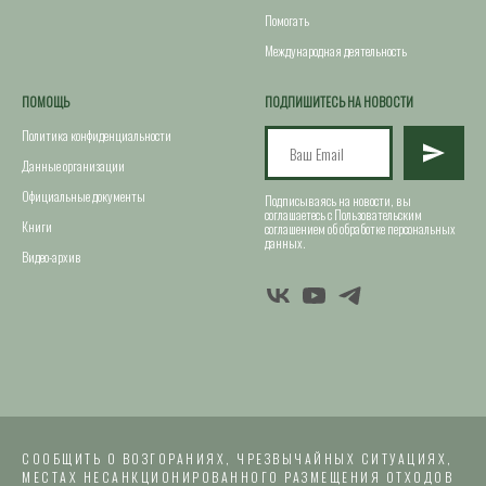
Помогать
Международная деятельность
ПОМОЩЬ
ПОДПИШИТЕСЬ НА НОВОСТИ
Политика конфиденциальности
Данные организации
Официальные документы
Подписываясь на новости, вы
соглашаетесь с Пользовательским
Книги
соглашением об обработке персональных
данных.
Видео-архив
СООБЩИТЬ О ВОЗГОРАНИЯХ, ЧРЕЗВЫЧАЙНЫХ СИТУАЦИЯХ,
МЕСТАХ НЕСАНКЦИОНИРОВАННОГО РАЗМЕЩЕНИЯ ОТХОДОВ