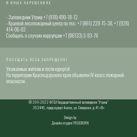
И ИНЫХ НАРУШЕНИЯХ
- Заповедник Утриш +7 (918) 490-18-12
- Краевой лесопожарный центр по тел.: +7 (861) 229-15-38, +7 (928)
414-06-02
Сообщить о случаях коррупции +7 (86133) 3-93-76
ПОСЕЩАТЬ ЛЕСА ЗАПРЕЩЕНО!
Уважаемые жители и гости курорта!
На территории Краснодарского края объявлен IV класс пожарной
опасности.
© 2011-2022 ФГБУ Государственный заповедник "Утриш"
353445, город-курорт Анапа, ул. Северная, д. 41 «В»
Design by
Дизайн-студия TRUEBORN