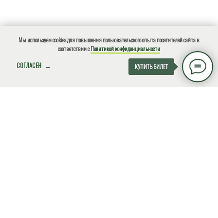
Мы используем cookies для повышения пользовательского опыта посетителей сайта в
соответствии с
Политикой конфиденциальности
СОГЛАСЕН
КУПИТЬ БИЛЕТ
О нарушениях природоохранного законодательства, ЧС,
местах несанкционированного размещения отходов и
других происшествиях сообщите по
телефону!
+7(918)4901812
Экстренный (круглосуточно)
ВНИМАНИЕ!
О НАС
ДЕЯТЕЛЬНОСТЬ