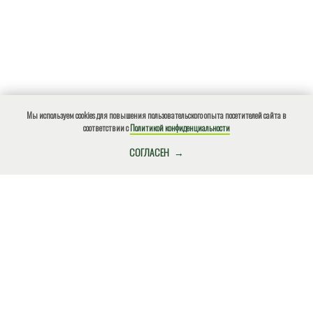
Мы используем cookies для повышения пользовательского опыта посетителей сайта в
соответствии с
Политикой конфиденциальности
КУПИТЬ БИЛЕТ
СОГЛАСЕН
О нарушениях природоохранного законодательства, ЧС,
местах несанкционированного размещения отходов и
других происшествиях сообщите по
телефону!
+7(918)4901812
Экстренный (круглосуточно)
ВНИМАНИЕ!