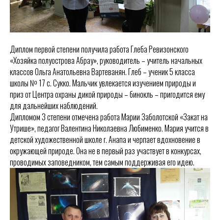
Диплом первой степени получила работа Глеба Ревизонского
«Хозяйка полуострова Абрау», руководитель – учитель начальных
классов Ольга Анатольевна Вартеванян. Глеб – ученик 5 класса
школы № 17 с. Сукко. Мальчик увлекается изучением природы и
приз от Центра охраны дикой природы – бинокль – пригодится ему
для дальнейших наблюдений.
Дипломом 3 степени отмечена работа Марии Заболотской «Закат на
Утрише», педагог Валентина Николаевна Любименко. Мария учится в
детской художественной школе г. Анапа и черпает вдохновение в
окружающей природе. Она не в первый раз участвует в конкурсах,
проводимых заповедником, тем самым поддерживая его идею.