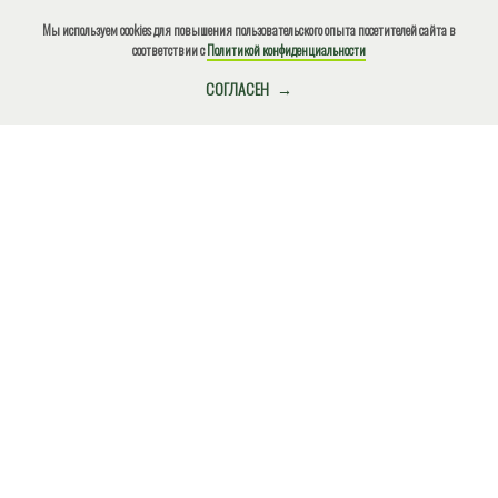
Мы используем cookies для повышения пользовательского опыта посетителей сайта в
соответствии с
Политикой конфиденциальности
КУПИТЬ БИЛЕТ
СОГЛАСЕН
О нарушениях природоохранного законодательства, ЧС,
местах несанкционированного размещения отходов и
других происшествиях сообщите по
телефону!
+7(918)4901812
Экстренный (круглосуточно)
ВНИМАНИЕ!
О НАС
ДЕЯТЕЛЬНОСТЬ
Туризм
Основные направления
Горячая линия
Охрана