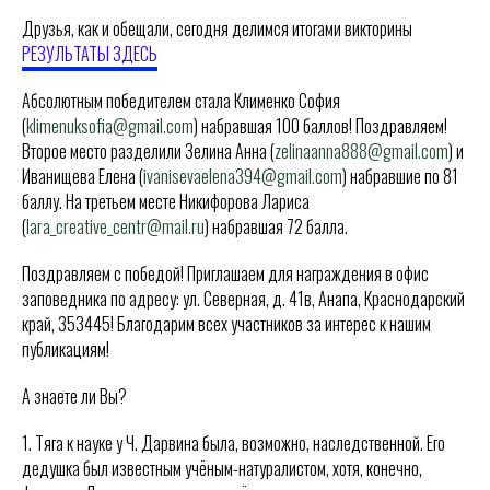
Друзья, как и обещали, сегодня делимся итогами викторины
РЕЗУЛЬТАТЫ ЗДЕСЬ
Абсолютным победителем стала Клименко София
(
klimenuksofia@gmail.com
) набравшая 100 баллов! Поздравляем!
Второе место разделили Зелина Анна (
zelinaanna888@gmail.com
) и
Иванищева Елена (
ivanisevaelena394@gmail.com
) набравшие по 81
баллу. На третьем месте Никифорова Лариса
(
lara_creative_centr@mail.ru
) набравшая 72 балла.
Поздравляем с победой! Приглашаем для награждения в офис
заповедника по адресу: ул. Северная, д. 41в, Анапа, Краснодарский
край, 353445! Благодарим всех участников за интерес к нашим
публикациям!
А знаете ли Вы?
1. Тяга к науке у Ч. Дарвина была, возможно, наследственной. Его
дедушка был известным учёным-натуралистом, хотя, конечно,