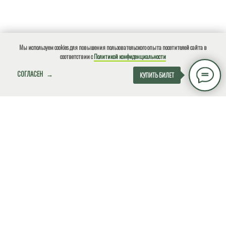
Мы используем cookies для повышения пользовательского опыта посетителей сайта в
соответствии с
Политикой конфиденциальности
СОГЛАСЕН
КУПИТЬ БИЛЕТ
О нарушениях природоохранного законодательства, ЧС,
местах несанкционированного размещения отходов и
других происшествиях сообщите по
телефону!
+7(918)4901812
Экстренный (круглосуточно)
ВНИМАНИЕ!
О НАС
ДЕЯТЕЛЬНОСТЬ