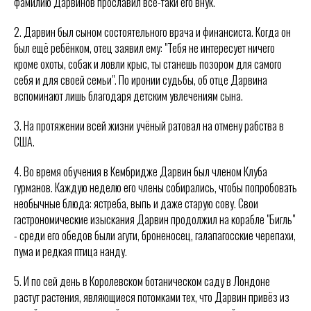
фамилию Дарвинов прославил всё-таки его внук.
2. Дарвин был сыном состоятельного врача и финансиста. Когда он
был ещё ребёнком, отец заявил ему: "Тебя не интересует ничего
кроме охоты, собак и ловли крыс, ты станешь позором для самого
себя и для своей семьи". По иронии судьбы, об отце Дарвина
вспоминают лишь благодаря детским увлечениям сына.
3. На протяжении всей жизни учёный ратовал на отмену рабства в
США.
4. Во время обучения в Кембридже Дарвин был членом Клуба
гурманов. Каждую неделю его члены собирались, чтобы попробовать
необычные блюда: ястреба, выпь и даже старую сову. Свои
гастрономические изыскания Дарвин продолжил на корабле "Бигль"
- среди его обедов были агути, броненосец, галапагосские черепахи,
пума и редкая птица нанду.
5. И по сей день в Королевском ботаническом саду в Лондоне
растут растения, являющиеся потомками тех, что Дарвин привёз из