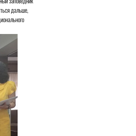
нный заповедник
аться дальше,
ционального