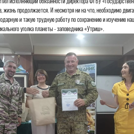
метил исполняющий обязанности директора ФГБУ «Государстве
, жизнь продолжается. И несмотря ни на что, необходимо двиг
одарную и такую трудную работу по сохранению и изучению на
икального уголка планеты - заповедника «Утриш».