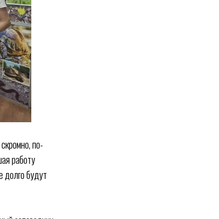
скромно, по-
шая работу
е долго будут