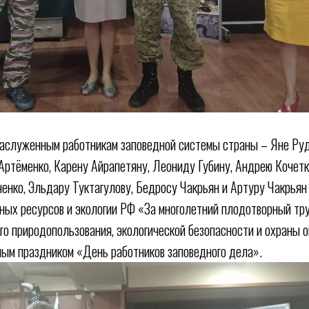
заслуженным работникам заповедной системы страны – Яне Руд
Артёменко, Карену Айрапетяну, Леониду Губину, Андрею Кочет
енко, Эльдару Туктагулову, Бедросу Чакрьян и Артуру Чакрьян
ых ресурсов и экологии РФ «За многолетний плодотворный тру
го природопользования, экологической безопасности и охраны 
ым праздником «День работников заповедного дела».