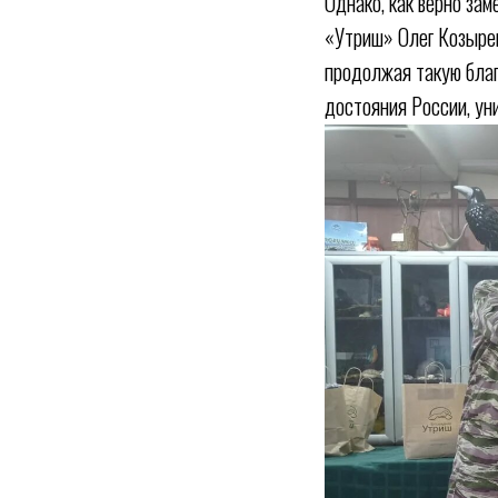
Однако, как верно за
«Утриш» Олег Козырев
продолжая такую благ
достояния России, ун