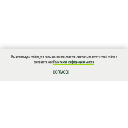
Мы используем cookies для повышения пользовательского опыта посетителей сайта в
соответствии с
Политикой конфиденциальности
КУПИТЬ БИЛЕТ
СОГЛАСЕН
О нарушениях природоохранного законодательства, ЧС,
местах несанкционированного размещения отходов и
других происшествиях сообщите по
телефону!
+7(918)4901812
Экстренный (круглосуточно)
ВНИМАНИЕ!