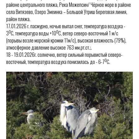
районе центрального пляжа, Река Можепсин/ Чёрное море в районе
села Витязево, Озеро Змеинка – Большой Утриш береговая линия,
район пляжа.
17.01.2026 г. пасмурно, ночью выпал снег, температура воздуха -
0
0
3
С, температура воды +10
С, ветер северо-восточный 1 м/с
(порывы возле морской кромки 11м/с), высокая влажность (79%),
атмосферное давление высокое 763 мм.рт.ст.;.
18 - 19.01.2026г. солнечно, ветер сильный порывистый северо-
0
восточный, температура воздуха понизилась до - 6-7
С.