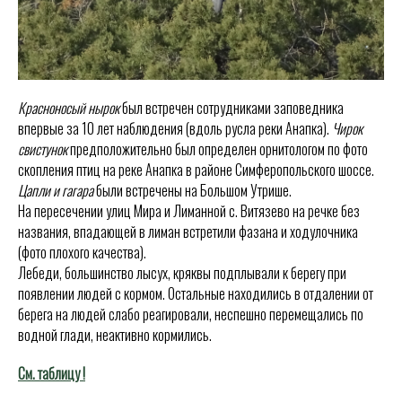
Красноносый нырок
был встречен сотрудниками заповедника
впервые за 10 лет наблюдения (вдоль русла реки Анапка).
Чирок
свистунок
предположительно был определен орнитологом по фото
скопления птиц на реке Анапка в районе Симферопольского шоссе.
Цапли и гагара
были встречены на Большом Утрише.
На пересечении улиц Мира и Лиманной с. Витязево на речке без
названия, впадающей в лиман встретили фазана и ходулочника
(фото плохого качества).
Лебеди, большинство лысух, кряквы подплывали к берегу при
появлении людей с кормом. Остальные находились в отдалении от
берега на людей слабо реагировали, неспешно перемещались по
водной глади, неактивно кормились.
См. таблицу !