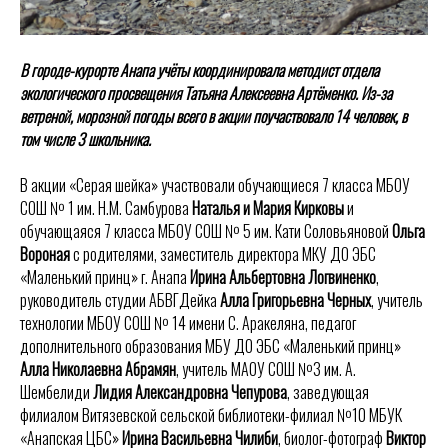
В городе-курорте Анапа учёты координировала методист отдела
экологического просвещения Татьяна Алексеевна Артёменко. Из-за
ветреной, морозной погоды всего в акции поучаствовало 14 человек, в
том числе 3 школьника.
В акции «Серая шейка» участвовали обучающиеся 7 класса МБОУ
СОШ № 1 им. Н.М. Самбурова
Наталья и Мария Кирковы
и
обучающаяся 7 класса МБОУ СОШ № 5 им. Кати Соловьяновой
Ольга
Вороная
с родителями,
заместитель директора МКУ ДО ЭБС
«Маленький принц» г. Анапа
Ирина Альбертовна Логвиненко
,
руководитель студии АБВГДейка
Алла Григорьевна Черных
, учитель
технологии МБОУ СОШ № 14 имени С. Аракеляна, педагог
дополнительного образования МБУ ДО ЭБС «Маленький принц»
Алла Николаевна Абрамян
, учитель МАОУ СОШ №3 им. А.
Шембелиди
Лидия Александровна Чепурова
, заведующая
филиалом Витязевской сельской библиотеки-филиал №10 МБУК
«Анапская ЦБС»
Ирина Васильевна Чилиби
, биолог-фотограф
Виктор