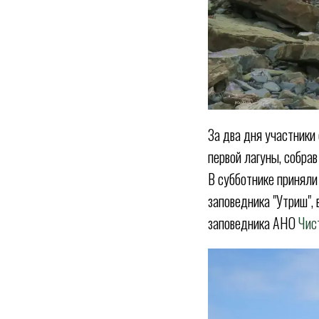
За два дня участники
первой лагуны, собра
В субботнике приняли
заповедника "Утриш",
заповедника АНО
Чис