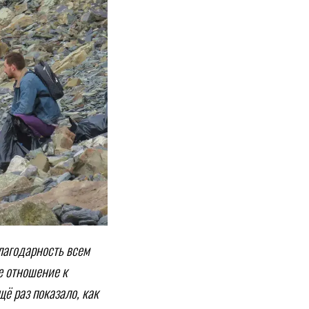
лагодарность всем
е отношение к
ё раз показало, как