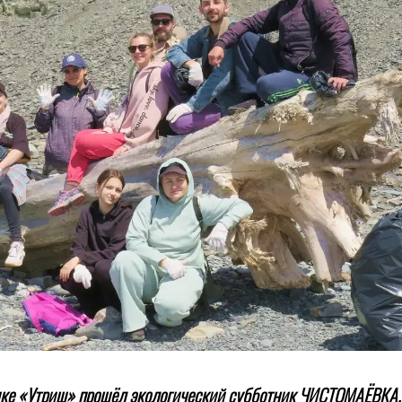
нике «Утриш» прошёл экологический субботник ЧИСТОМАЁВКА