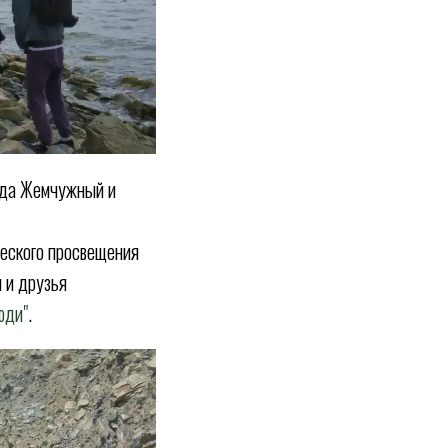
ада Жемчужный и
ческого просвещения
 и друзья
юди"
.