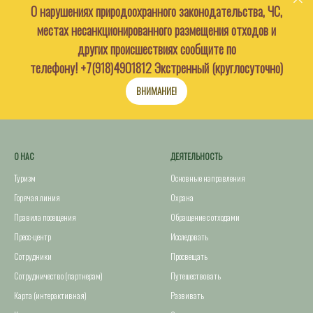
О нарушениях природоохранного законодательства, ЧС,
местах несанкционированного размещения отходов и
других происшествиях сообщите по
телефону!
+7(918)4901812
Экстренный (круглосуточно)
ВНИМАНИЕ!
О НАС
ДЕЯТЕЛЬНОСТЬ
Туризм
Основные направления
Горячая линия
Охрана
Правила посещения
Обращение с отходами
Пресс-центр
Исследовать
Сотрудники
Просвещать
Сотрудничество (партнерам)
Путешествовать
Карта (интерактивная)
Развивать