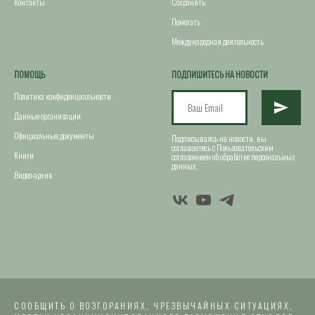
Контакты
Сохранять
Помогать
Международная деятельность
ПОМОЩЬ
ПОДПИШИТЕСЬ НА НОВОСТИ
Политика конфиденциальности
Данные организации
Официальные документы
Подписываясь на новости, вы
соглашаетесь с Пользовательским
Книги
соглашением об обработке персональных
данных.
Видео-архив
СООБЩИТЬ О ВОЗГОРАНИЯХ, ЧРЕЗВЫЧАЙНЫХ СИТУАЦИЯХ,