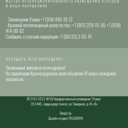
МЕСТАХ НЕСАНКЦИОНИРОВАННОГО РАЗМЕЩЕНИЯ ОТХОДОВ
И ИНЫХ НАРУШЕНИЯХ
- Заповедник Утриш +7 (918) 490-18-12
- Краевой лесопожарный центр по тел.: +7 (861) 229-15-38, +7 (928)
414-06-02
Сообщить о случаях коррупции +7 (86133) 3-93-76
ПОСЕЩАТЬ ЛЕСА ЗАПРЕЩЕНО!
Уважаемые жители и гости курорта!
На территории Краснодарского края объявлен IV класс пожарной
опасности.
© 2011-2022 ФГБУ Государственный заповедник "Утриш"
353445, город-курорт Анапа, ул. Северная, д. 41 «В»
Design by
Дизайн-студия TRUEBORN